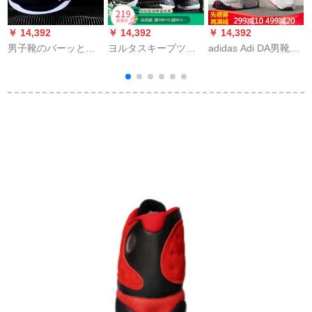
￥ 14,392
￥ 14,392
￥ 14,392
￥
男子靴のバーッとボ
ヨルタスキーブツ男
adidas Adi DA男靴
ンボンの靴の春の新
2019新型ダンパ耐摩
2019夏新型スポツー
型は高くて摩擦に耐
耗専门运动靴通気快
通気耐摩耗性実戦バ
えます。滑り止めの
适网布靴ファン外野
ケムDB 2601 41
スニーカーの男子が
高配球靴黒/金43
汗を吸って列が濡れ
ています。実戦の经
典の靴の4386-039