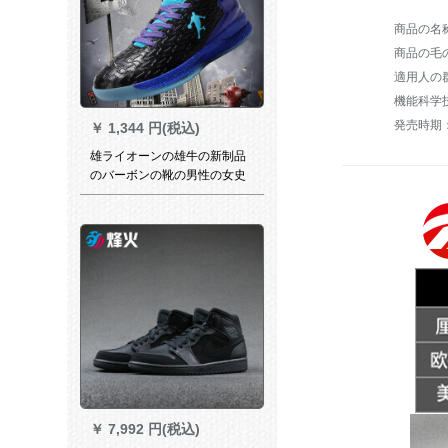
商品の毛の
適用人の
機能科学
発売時期：
￥
1,344 円(税込)
雄ライオーンの雄牛の新制品
のバーボンの靴の男性の女史
の春のジェームズのイドコー
ビーのハーバーの5戦靴の空気
を通过する中学生の恋人同士
同士同士の士気の大き
さ。。。。。。。。。。。。。。。。。。。。。。。。。。。。。
￥
7,992 円(税込)