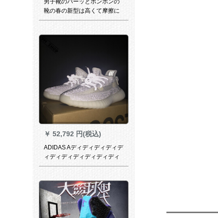
男子靴のバーッとボンボンの
靴の春の新型は高くて摩擦に
耐えます。滑り止めのスニー
カーの男子が汗を吸って列が
濡れています。実戦の经典の
靴の4386-039
￥
52,792 円(税込)
ADIDAS Aディディディディデ
ィディディディディディディ
は、DA斯YEY BOOST 350満
天の星コーナ350 Aジア限定
ヨ-ロッパ367限定E