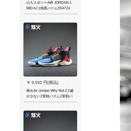
のろスポツーAIR JORDAN 1
MID AJ 1纯黒バーム554724
554725 064烟台BD 2仓库现
物41
￥
9,592 円(税込)
烽火Air Jordan Why Not Z.2威
が少ない2実戦バズム2実戦バ
ズムBV 6352 AO 6218 BV
6352-900煙台2倉現物42.5