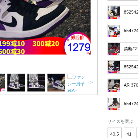
8525
5547
禁断/マ
8525
>
AR 37
5547
サイズを選ぶ
40.5
41