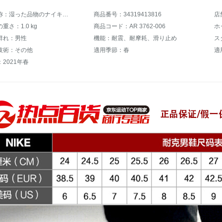
商品の名称：湿った品物のナイキの男性の靴Air Jordan 1 Mid AJ 1喬1黒の足の指の運動靴の軽便な減震に耐えます。バスケットボールの靴の852542-105白黒の紫41
商品番号：34319413816
店
重さ：1.0 kg
商品コード：AR 3762-006
群れ：男性
機能：耐震、耐摩耗、滑り止め
ス
技術：その他
適用季節：春
適
2021年春
。。。。。。。。。。。。。。。。。。。。。。。。。。。。。。。。。。。。。。