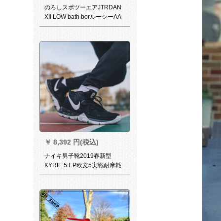
のろしスポツーエアJTRDAN
XII LOW bath borルーシーAA
1256-401煙台WZJ 2倉現物
36.5
￥
8,392 円(税込)
ナイキ男子靴2019春新型
KYRIE 5 EP欧文5実戦耐摩耗
滑り止めバズAO 2919-901 AO
2919-901 42/265