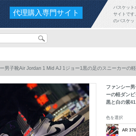
バスケット
代理購入専門サイト
サイトです。人
のバスケッ
ー男子靴Air Jordan 1 Mid AJ 1ジョー1黒の足のスニ
5黒と白の紫41
ファンシー男子靴
ーの軽ダンピグ
黒と白の紫41
色を選択
AR 3