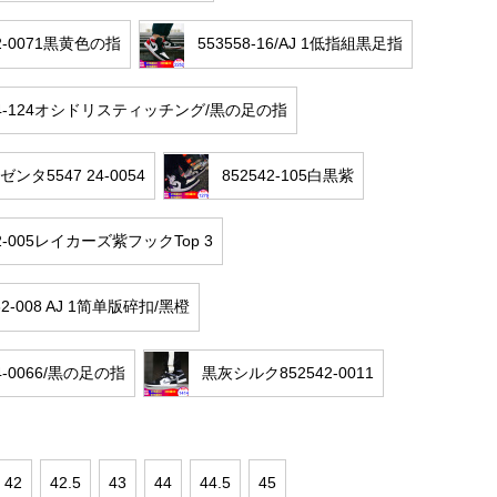
42-0071黒黄色の指
553558-16/AJ 1低指組黒足指
24-124オシドリスティッチング/黒の足の指
ゼンタ5547 24-0054
852542-105白黒紫
42-005レイカーズ紫フックTop 3
62-008 AJ 1简单版碎扣/黑橙
24-0066/黒の足の指
黒灰シルク852542-0011
42
42.5
43
44
44.5
45