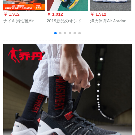
￥ 1,912
￥ 1,912
￥ 1,912
￥
ナイキ男性靴Air
2019新品のオシドリ
烽火体育Air Jordan
Jordan 13 low x Claot
ーババーガーツ6小稲
11 AJ 11子供靴
AJ 13兵馬俑陳冠希連
妻33カープベスト5連
378040 623 378040-
名バスケトボブクラ
名11男靴3女靴15 ha
623煙台LM 2倉現物
ブts兵馬俑粉橙セム革
登2ジェームズ16とタ
27-16 CM
AT 3102-200 42.5
ワの青い黄色+灰月オ
リ色41