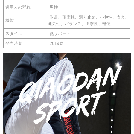
適用人の群れ
男性
耐震、耐摩耗、滑り止め、小包性、支え、
機能
通気性、バランス、衝撃性、軽便
スタイル
低サポート
発売時期
2019春